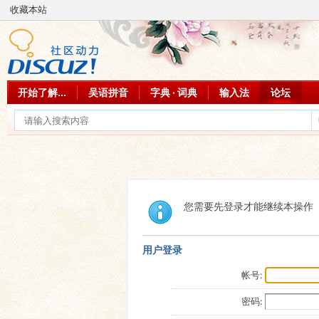
收藏本站
开始了解...
吴语拼音
字典 · 词典
输入法
论坛
您需要先登录才能继续本操作
用户登录
帐号:
密码: