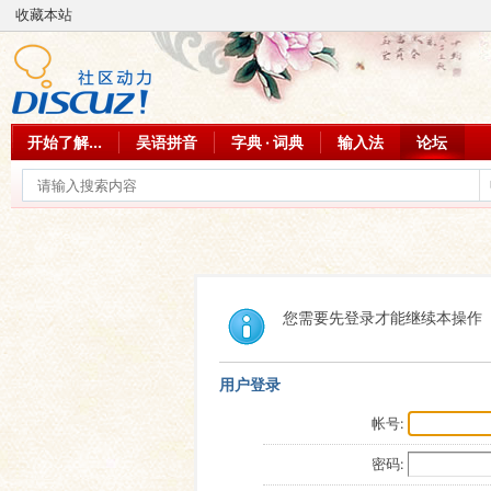
收藏本站
开始了解...
吴语拼音
字典 · 词典
输入法
论坛
您需要先登录才能继续本操作
用户登录
帐号:
密码: