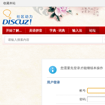
收藏本站
开始了解...
吴语拼音
字典 · 词典
输入法
论坛
您需要先登录才能继续本操作
用户登录
帐号:
密码: