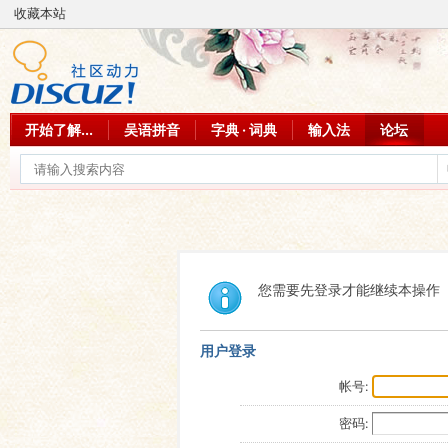
收藏本站
开始了解...
吴语拼音
字典 · 词典
输入法
论坛
您需要先登录才能继续本操作
用户登录
帐号:
密码: