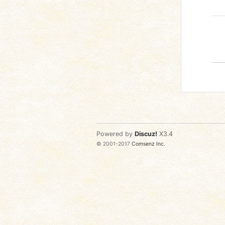
Powered by
Discuz!
X3.4
© 2001-2017
Comsenz Inc.