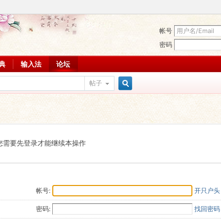
帐号
密码
词典
输入法
论坛
帖子
搜
索
您需要先登录才能继续本操作
帐号:
开只户头
密码:
找回密码