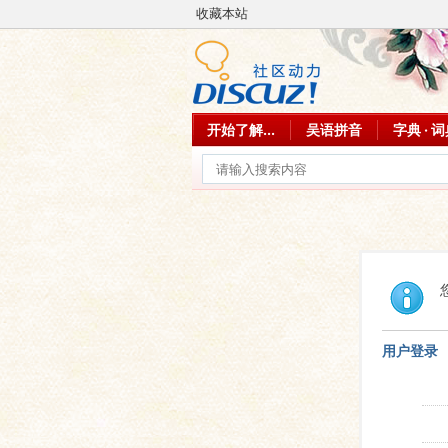
收藏本站
开始了解...
吴语拼音
字典 · 
用户登录