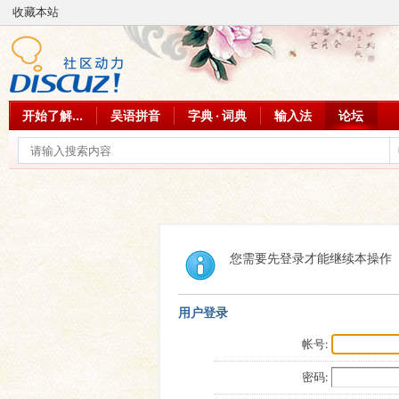
收藏本站
开始了解...
吴语拼音
字典 · 词典
输入法
论坛
您需要先登录才能继续本操作
用户登录
帐号:
密码: