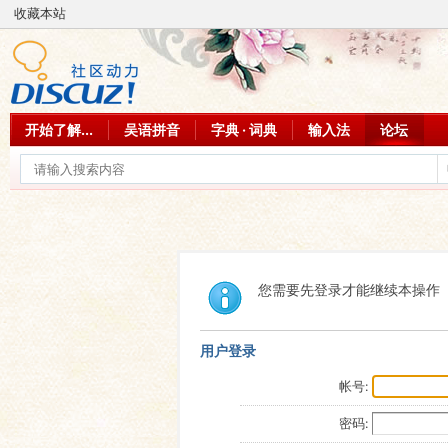
收藏本站
开始了解...
吴语拼音
字典 · 词典
输入法
论坛
您需要先登录才能继续本操作
用户登录
帐号:
密码: