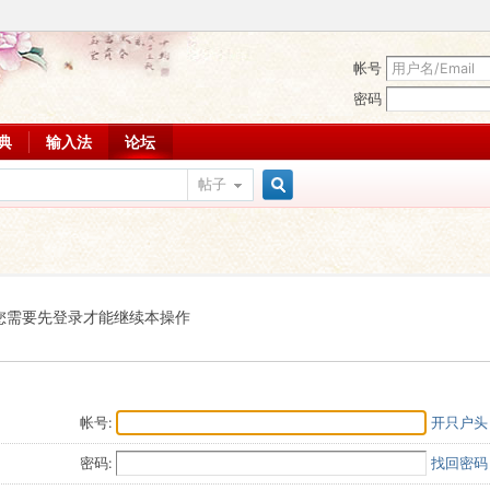
帐号
密码
词典
输入法
论坛
帖子
搜
索
您需要先登录才能继续本操作
帐号:
开只户头
密码:
找回密码