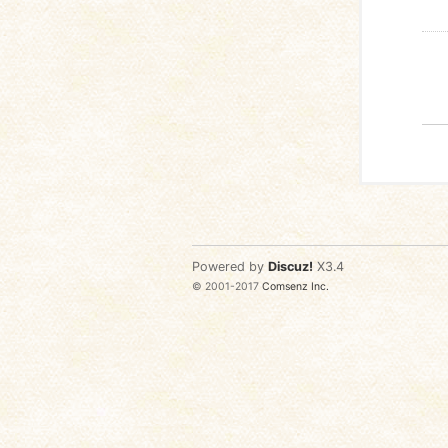
Powered by
Discuz!
X3.4
© 2001-2017
Comsenz Inc.