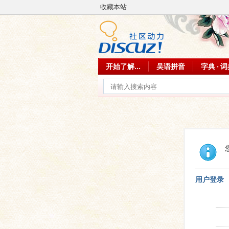
收藏本站
开始了解...
吴语拼音
字典 · 
用户登录