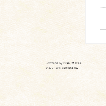
Powered by
Discuz!
X3.4
© 2001-2017
Comsenz Inc.