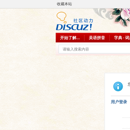
收藏本站
开始了解...
吴语拼音
字典 · 
用户登录