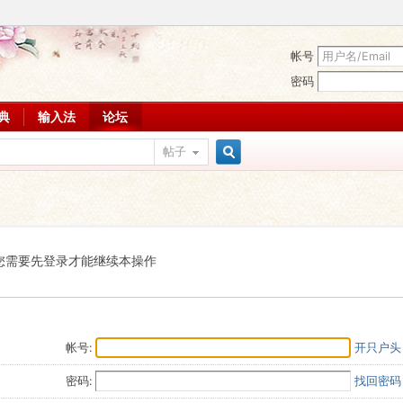
帐号
密码
词典
输入法
论坛
帖子
搜
索
您需要先登录才能继续本操作
帐号:
开只户头
密码:
找回密码