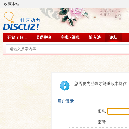
收藏本站
开始了解...
吴语拼音
字典 · 词典
输入法
论坛
您需要先登录才能继续本操作
用户登录
帐号:
密码: