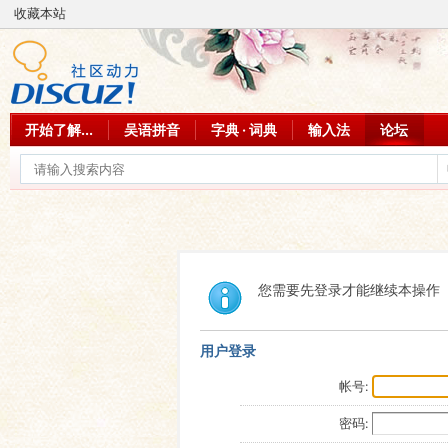
收藏本站
开始了解...
吴语拼音
字典 · 词典
输入法
论坛
您需要先登录才能继续本操作
用户登录
帐号:
密码: