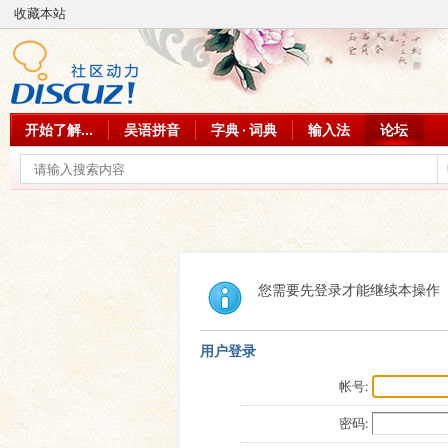
收藏本站
开始了解...
吴语拼音
字典 · 词典
输入法
论坛
您需要先登录才能继续本操作
用户登录
帐号:
密码: