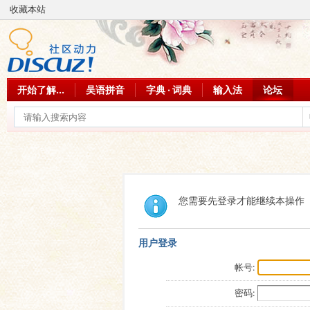
收藏本站
开始了解...
吴语拼音
字典 · 词典
输入法
论坛
您需要先登录才能继续本操作
用户登录
帐号:
密码: