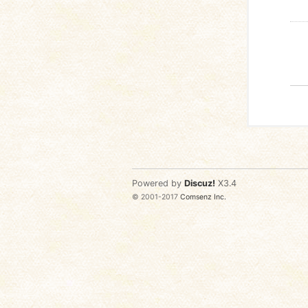
Powered by
Discuz!
X3.4
© 2001-2017
Comsenz Inc.