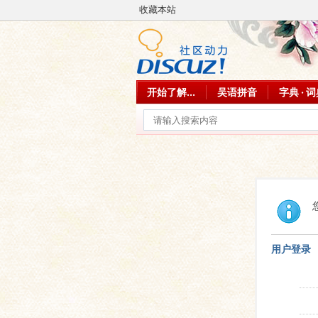
收藏本站
开始了解...
吴语拼音
字典 · 
用户登录