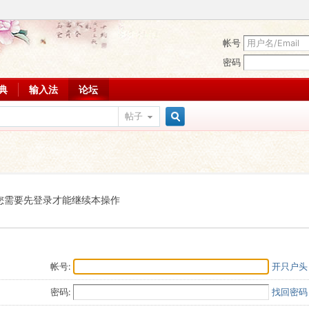
帐号
密码
词典
输入法
论坛
帖子
搜
索
您需要先登录才能继续本操作
帐号:
开只户头
密码:
找回密码