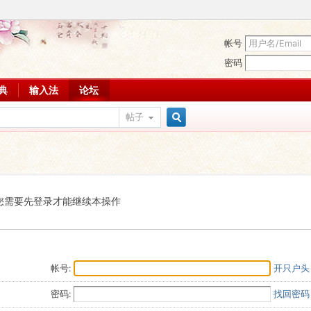
帐号
密码
词典
输入法
论坛
帖子
搜
索
您需要先登录才能继续本操作
帐号:
开只户头
密码:
找回密码