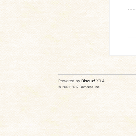
Powered by
Discuz!
X3.4
© 2001-2017
Comsenz Inc.