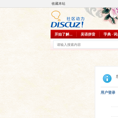
收藏本站
开始了解...
吴语拼音
字典 · 
用户登录