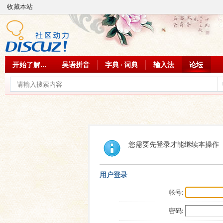
收藏本站
开始了解...
吴语拼音
字典 · 词典
输入法
论坛
您需要先登录才能继续本操作
用户登录
帐号:
密码: