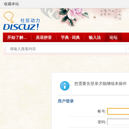
收藏本站
开始了解...
吴语拼音
字典 · 词典
输入法
论坛
您需要先登录才能继续本操作
用户登录
帐号:
密码: