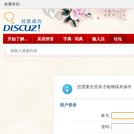
收藏本站
开始了解...
吴语拼音
字典 · 词典
输入法
论坛
您需要先登录才能继续本操作
用户登录
帐号:
密码: