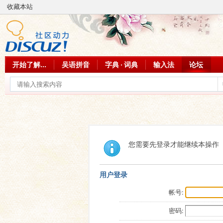
收藏本站
开始了解...
吴语拼音
字典 · 词典
输入法
论坛
您需要先登录才能继续本操作
用户登录
帐号:
密码: