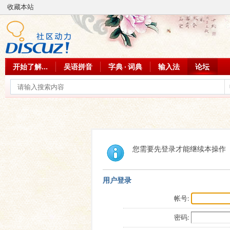
收藏本站
开始了解...
吴语拼音
字典 · 词典
输入法
论坛
您需要先登录才能继续本操作
用户登录
帐号:
密码: