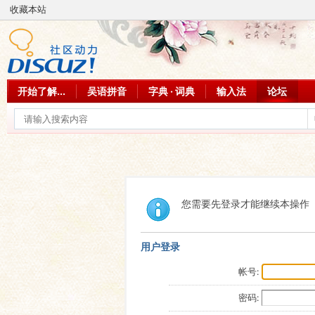
收藏本站
开始了解...
吴语拼音
字典 · 词典
输入法
论坛
您需要先登录才能继续本操作
用户登录
帐号:
密码: