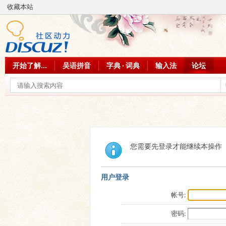
收藏本站
开始了解...
吴语拼音
字典 · 词典
输入法
论坛
您需要先登录才能继续本操作
用户登录
帐号:
密码: