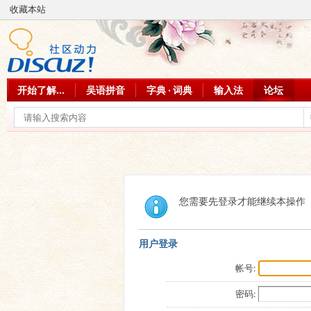
收藏本站
开始了解...
吴语拼音
字典 · 词典
输入法
论坛
您需要先登录才能继续本操作
用户登录
帐号:
密码: