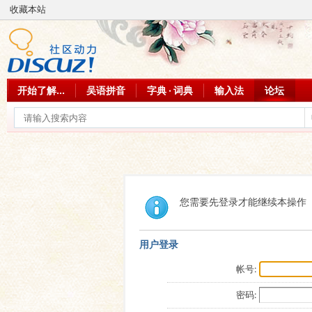
收藏本站
开始了解...
吴语拼音
字典 · 词典
输入法
论坛
您需要先登录才能继续本操作
用户登录
帐号:
密码: