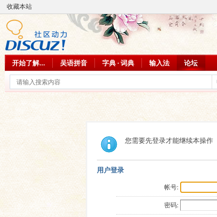
收藏本站
开始了解...
吴语拼音
字典 · 词典
输入法
论坛
您需要先登录才能继续本操作
用户登录
帐号:
密码: