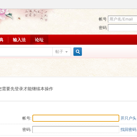
帐号
密码
词典
输入法
论坛
帖子
搜
索
您需要先登录才能继续本操作
帐号:
开只户头
密码:
找回密码