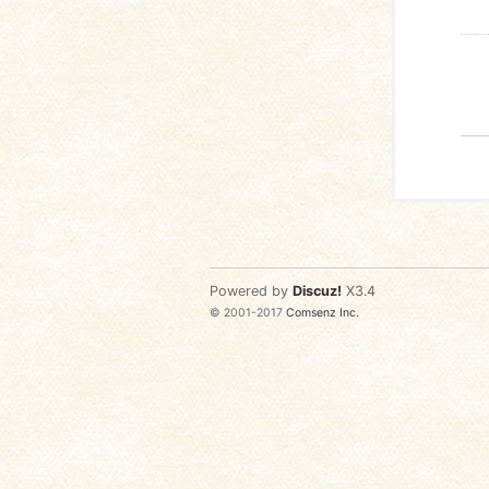
Powered by
Discuz!
X3.4
© 2001-2017
Comsenz Inc.