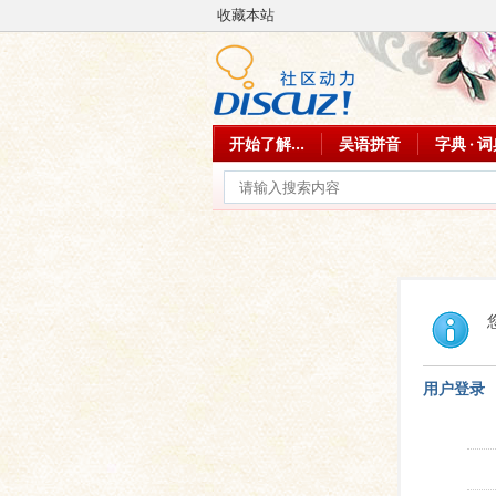
收藏本站
开始了解...
吴语拼音
字典 · 
用户登录