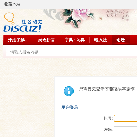
收藏本站
开始了解...
吴语拼音
字典 · 词典
输入法
论坛
您需要先登录才能继续本操作
用户登录
帐号:
密码: