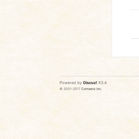
Powered by
Discuz!
X3.4
© 2001-2017
Comsenz Inc.