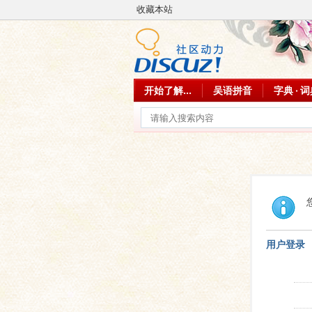
收藏本站
开始了解...
吴语拼音
字典 · 
用户登录