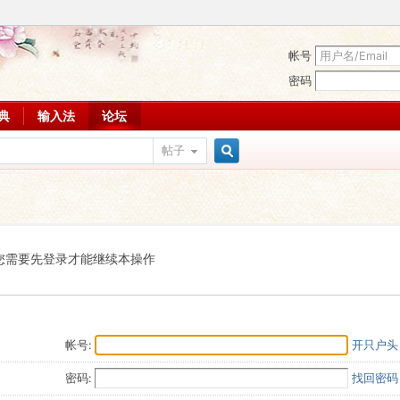
帐号
密码
词典
输入法
论坛
帖子
搜
索
您需要先登录才能继续本操作
帐号:
开只户头
密码:
找回密码