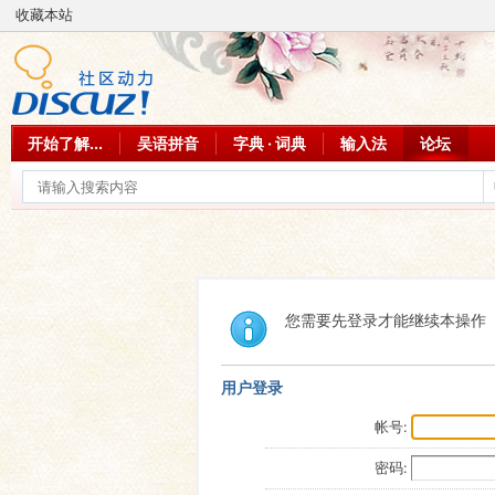
收藏本站
开始了解...
吴语拼音
字典 · 词典
输入法
论坛
您需要先登录才能继续本操作
用户登录
帐号:
密码: