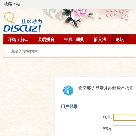
收藏本站
开始了解...
吴语拼音
字典 · 词典
输入法
论坛
您需要先登录才能继续本操作
用户登录
帐号:
密码: