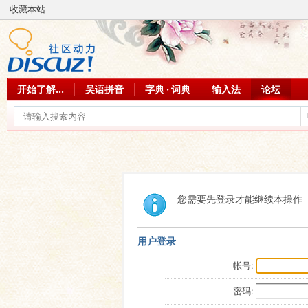
收藏本站
开始了解...
吴语拼音
字典 · 词典
输入法
论坛
您需要先登录才能继续本操作
用户登录
帐号:
密码: