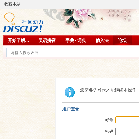
收藏本站
开始了解...
吴语拼音
字典 · 词典
输入法
论坛
您需要先登录才能继续本操作
用户登录
帐号:
密码: