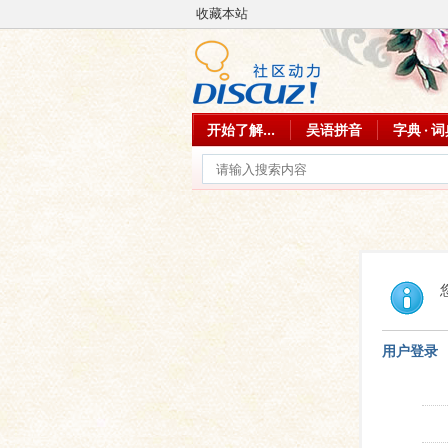
收藏本站
开始了解...
吴语拼音
字典 · 
用户登录