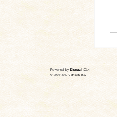
Powered by
Discuz!
X3.4
© 2001-2017
Comsenz Inc.