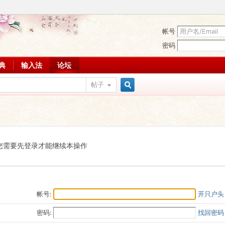
帐号
密码
词典
输入法
论坛
帖子
搜
索
您需要先登录才能继续本操作
帐号:
开只户头
密码:
找回密码