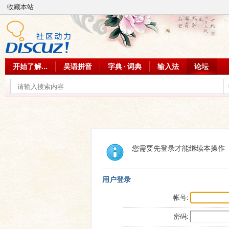
收藏本站
开始了解...
吴语拼音
字典 · 词典
输入法
论坛
您需要先登录才能继续本操作
用户登录
帐号:
密码: