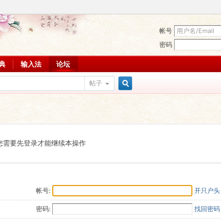
帐号
密码
词典
输入法
论坛
帖子
搜
索
您需要先登录才能继续本操作
帐号:
开只户头
密码:
找回密码