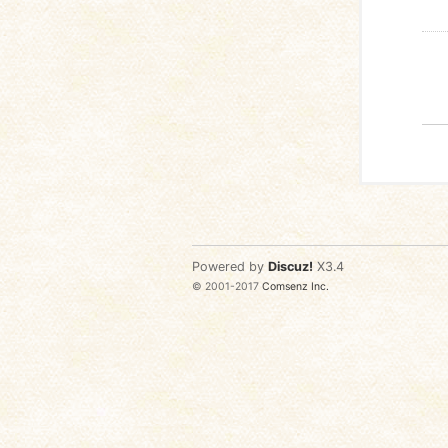
Powered by
Discuz!
X3.4
© 2001-2017
Comsenz Inc.