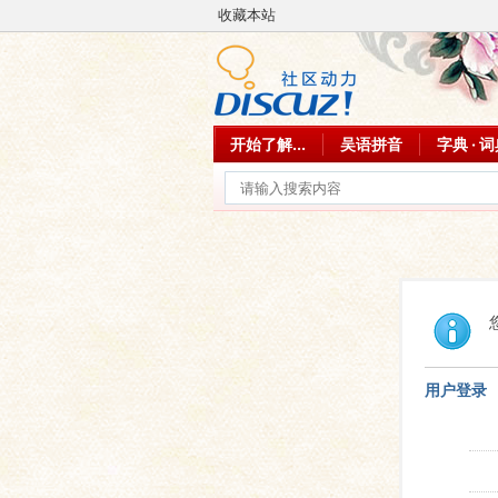
收藏本站
开始了解...
吴语拼音
字典 · 
用户登录