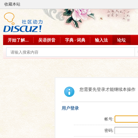
收藏本站
开始了解...
吴语拼音
字典 · 词典
输入法
论坛
您需要先登录才能继续本操作
用户登录
帐号:
密码: