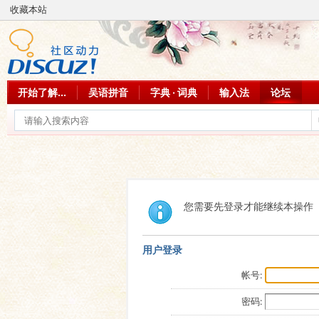
收藏本站
开始了解...
吴语拼音
字典 · 词典
输入法
论坛
您需要先登录才能继续本操作
用户登录
帐号:
密码: