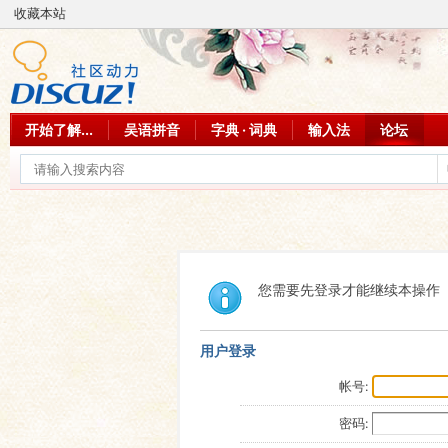
收藏本站
开始了解...
吴语拼音
字典 · 词典
输入法
论坛
您需要先登录才能继续本操作
用户登录
帐号:
密码: