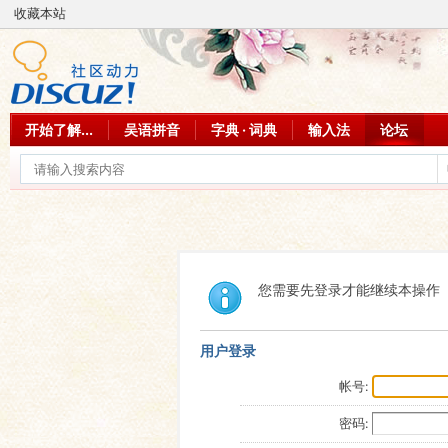
收藏本站
开始了解...
吴语拼音
字典 · 词典
输入法
论坛
您需要先登录才能继续本操作
用户登录
帐号:
密码: