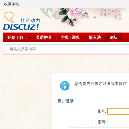
收藏本站
开始了解...
吴语拼音
字典 · 词典
输入法
论坛
您需要先登录才能继续本操作
用户登录
帐号:
密码: