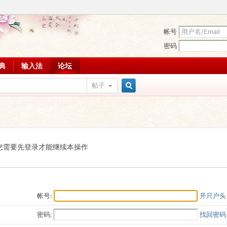
帐号
密码
词典
输入法
论坛
帖子
搜
索
您需要先登录才能继续本操作
帐号:
开只户头
密码:
找回密码