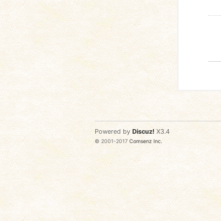
Powered by
Discuz!
X3.4
© 2001-2017
Comsenz Inc.