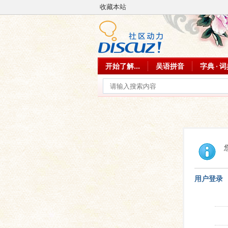
收藏本站
开始了解...
吴语拼音
字典 · 
用户登录