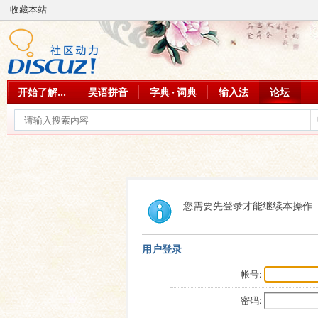
收藏本站
开始了解...
吴语拼音
字典 · 词典
输入法
论坛
您需要先登录才能继续本操作
用户登录
帐号:
密码: