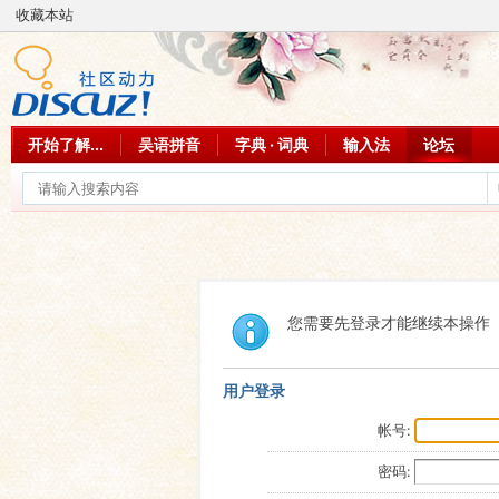
收藏本站
开始了解...
吴语拼音
字典 · 词典
输入法
论坛
您需要先登录才能继续本操作
用户登录
帐号:
密码: