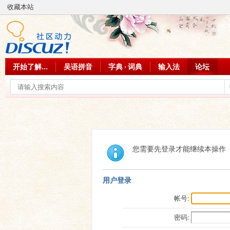
收藏本站
开始了解...
吴语拼音
字典 · 词典
输入法
论坛
您需要先登录才能继续本操作
用户登录
帐号:
密码: