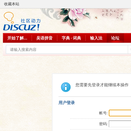
收藏本站
开始了解...
吴语拼音
字典 · 词典
输入法
论坛
您需要先登录才能继续本操作
用户登录
帐号:
密码: