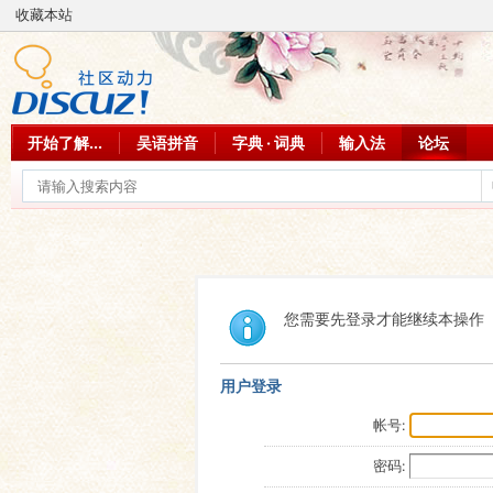
收藏本站
开始了解...
吴语拼音
字典 · 词典
输入法
论坛
您需要先登录才能继续本操作
用户登录
帐号:
密码: