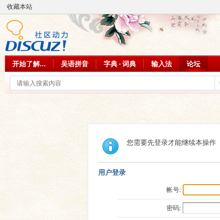
收藏本站
开始了解...
吴语拼音
字典 · 词典
输入法
论坛
您需要先登录才能继续本操作
用户登录
帐号:
密码: