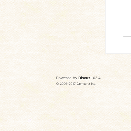
Powered by
Discuz!
X3.4
© 2001-2017
Comsenz Inc.