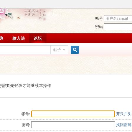
帐号
密码
词典
输入法
论坛
帖子
搜
索
您需要先登录才能继续本操作
帐号:
开只户头
密码:
找回密码