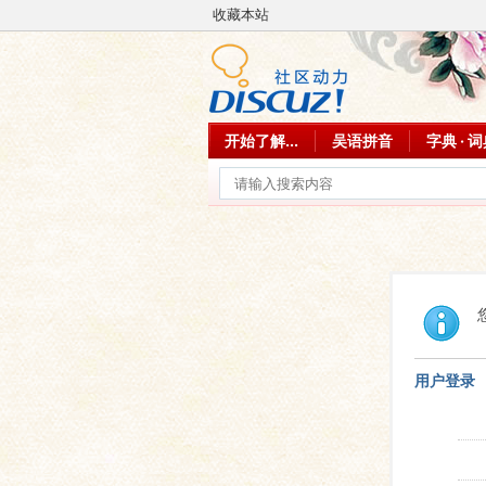
收藏本站
开始了解...
吴语拼音
字典 · 
用户登录