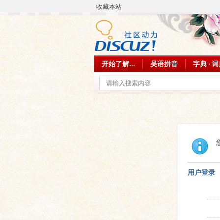
收藏本站
开始了解...
吴语拼音
字典 · 
用户登录