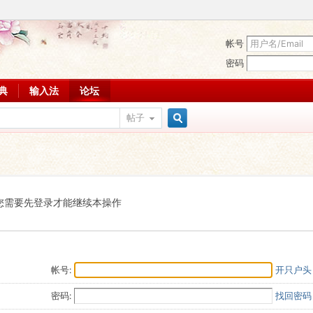
帐号
密码
词典
输入法
论坛
帖子
搜
索
您需要先登录才能继续本操作
帐号:
开只户头
密码:
找回密码