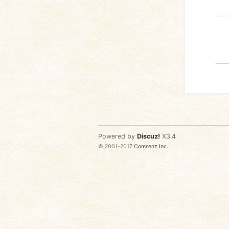
Powered by
Discuz!
X3.4
© 2001-2017
Comsenz Inc.