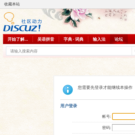
收藏本站
开始了解...
吴语拼音
字典 · 词典
输入法
论坛
您需要先登录才能继续本操作
用户登录
帐号:
密码: